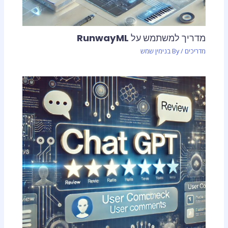
מדריך למשתמש על RunwayML
מדריכים
/ By
בנימין שמש