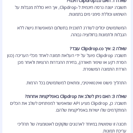
שאלה 1: האם Clipdrop.co חינמי?
תשובה: ישנה גרסה חינמית ל-Clipdrop, אך היא כוללת מגבלות על
השימוש וכוללת סימני מים בתמונות.
המשתמשים יכולים לשדרג לתוכנית בתשלום המאפשרת גישה ללא
הגבלות ולתמונות ברזולוציה גבוהה.
שאלה 2: איך Clipdrop.co עובד?
תשובה: Clipdrop פועל על ידי העלאת תמונה לאחד מכלי העריכה (כגון
הסרת רקע או שיפור תאורה), בחירת ההגדרות הרצויות ולאחר מכן
הורדת התמונה המשופרת.
התהליך פשוט ואינטואיטיבי, ומתאים למשתמשים בכל הרמות.
שאלה 3: האם ניתן לשלב את Clipdrop באפליקציות אחרות?
תשובה: כן, Clipdrop מציע API שמאפשר למפתחים לשלב את הכלים
המתקדמים שלו ישירות באפליקציות שלהם.
תכונה זו שימושית במיוחד לארגונים שזקוקים לאוטומציה של תהליכי
עריכת תמונות.