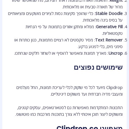
Relight
: התאמת תאורה בתמונות לאחר הצילום, מה שמאפשר שיפור
מהיר של תאורה טבעית או מלאכותית.
Stable Doodle
: כלי שהופך סקיצות גסות לציורים מושקעים ומציאותיים
על בסיס בינה מלאכותית.
Generative Fill
: ממלא ומתקן אזורים בתמונות על פי הנחיות
טקסטואליות.
Text Remover
: מסיר טקסטים לא רצויים מתמונות, כגון כותרות או
סימני מים, בלי לפגוע ברקע.
Uncrop
: מאריך תמונות ומאפשר להוסיף או לשחזר חלקים שנחתכו.
שימושים נפוצים
Clipdrop מיועד לכל מי שזקוק לכלי לעריכת תמונות, החל מצלמים
ומעצבי מדיה חברתית ועד משווקים דיגיטליים.
התכונות המתקדמות מאפשרות גם לסטארטאפים, עסקים קטנים,
ומשווקים ליצור תוכן איכותי ללא צורך בתוכנות מורכבות כמו פוטושופ.
מאפייני Clipdrop.co