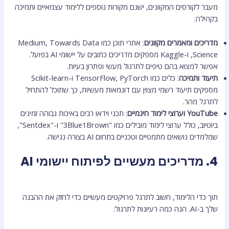
מעבר לקורסים המקוונים, ישנם מקורות נוספים ללימוד עצמאיים ותמיכה
בקהילה:
מדריכים ומאמרים מקוונים
: אתרי תוכן כמו Medium, Towards Data
Science, ו-Kaggle מספקים מדריכים כתובים על יישומי AI בפועל.
אפשר למצוא בהם טיפים לתרגול מעשי ופתרון בעיות.
תיעוד ותמיכה
: כלים כמו TensorFlow, PyTorch ו-Scikit-learn
מספקים תיעוד רשמי מצוין עם דוגמאות מעשיות, כך שתוכל להתחיל
לתרגל מהר.
YouTube וערוצי לימוד חינמיים
: תכני וידאו רבים באיכות גבוהה זמינים
ביוטיוב, כולל ערוצי לימוד מובילים כמו "3Blue1Brown" ו-"Sentdex",
שמלמדים נושאים מתמטיים וטכניים בתחום AI בצורה נגישה.
4. מדריכים מעשיים לפיתוח יישומי AI
תוך כדי הלימוד, חשוב לתרגל פרויקטים מעשיים כדי לחזק את ההבנה
שלך ב-AI. הנה כמה רעיונות לתרגול: