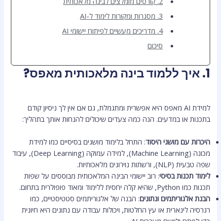
2. קורסים מומלצים לבינה מלאכותית
3. מסגרות ומקורות לימוד ל-AI
4. מדריכים מעשיים לפיתוח יישומי AI
סיכום
1. איך ללמוד בינה מלאכותית מאפס?
למידת AI מאפס היא אפשרית ומתגמלת, גם אם אין לך ניסיון קודם
בתכנות או במדעים. הנה כמה צעדים שיכולים להנחות אותך בתהליך:
היכרות עם מושגי היסוד
: התחל בלימוד מושגים בסיסיים כמו למידת
מכונה (Machine Learning), למידה עמוקה (Deep Learning), עיבוד
שפה טבעית (NLP), ורשתות נוירונים מלאכותיות.
לימוד תכנות בסיסי
: רוב יישומי הבינה המלאכותית מבוססים על שפות
תכנות כמו Python, שהיא קלה יחסית ללימוד ומאוד פופולרית בתחום.
הבנת אלגוריתמים ונתונים
: הבנה של אלגוריתמים סטטיסטיים, כמו
רגרסיה לינארית או עץ החלטות, ויכולות עבודה עם נתונים היא חיונית