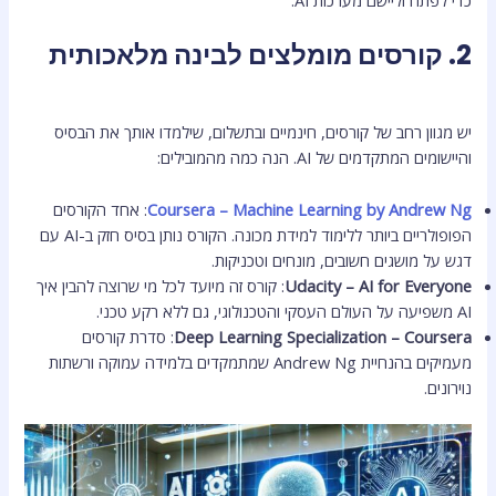
כדי לפתח וליישם מערכות AI.
2. קורסים מומלצים לבינה מלאכותית
יש מגוון רחב של קורסים, חינמיים ובתשלום, שילמדו אותך את הבסיס
והיישומים המתקדמים של AI. הנה כמה מהמובילים:
Coursera – Machine Learning by Andrew Ng
: אחד הקורסים
הפופולריים ביותר ללימוד למידת מכונה. הקורס נותן בסיס חזק ב-AI עם
דגש על מושגים חשובים, מונחים וטכניקות.
Udacity – AI for Everyone
: קורס זה מיועד לכל מי שרוצה להבין איך
AI משפיעה על העולם העסקי והטכנולוגי, גם ללא רקע טכני.
Deep Learning Specialization – Coursera
: סדרת קורסים
מעמיקים בהנחיית Andrew Ng שמתמקדים בלמידה עמוקה ורשתות
נוירונים.