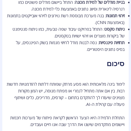
בניית מודלים של למידת מכונה
: התחל ביישום מודלים פשוטים כמו
רגרסיה לינארית וסיווג נתונים באמצעות כלי למידת מכונה.
זיהוי תמונות
: בנה מערכת מבוססת רשת נוירונים לזיהוי אובייקטים בתמונות
(באמצעות CNN).
ניתוח טקסט
: התחל בפרויקט עיבוד שפה טבעית, כמו ניתוח סנטימנט
של ביקורות מוצרים או זיהוי ישויות בטקסטים.
תחזיות פיננסיות
: נסה לבנות מודל לחיזוי מגמות בשוק הפיננסים, על
בסיס נתונים היסטוריים.
סיכום
לימוד בינה מלאכותית הוא מסע מרתק שפותח דלתות להזדמנויות חדשות
רבות. בין אם אתה מתחיל לגמרי או מפתח מנוסה, יש המון מקורות
מצוינים שיעזרו לך להתקדם בתחום – קורסים, מדריכים, כלים ושיתוף
פעולה עם קהילת ה-AI.
התחלת הלמידה היא הצעד הראשון לקראת פיתוח של מערכות חכמות
ויישומים מתקדמים שישנו את הדרך שבה אנו חיים ועובדים.